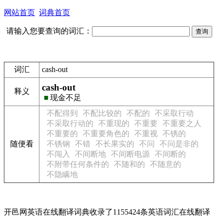
网站首页
词典首页
请输入您要查询的词汇：
词汇
cash-out
cash-out
释义
■
现金不足
不配得到
不配比较的
不配的
不采取行动
不采取行动的
不重现的
不重要
不重要之人
不重要的
不重要角色的
不重视
不锈的
随便看
不锈钢
不错
不长果实的
不问
不问是非的
不闯入
不间断地
不间断电源
不间断的
不附带任何条件的
不随和的
不随意的
不隐瞒地
开邑网英语在线翻译词典收录了1155424条英语词汇在线翻译