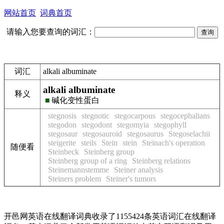
网站首页
词典首页
请输入您要查询的词汇：
词汇
alkali albuminate
alkali albuminate
释义
■
碱化变性蛋白
stegnosis
stegnotic
stegocarpous
stegocephalians
stegodon
stegodont
stegomyia
stegophyll
stegosaur
stegosauroid
stegosaurus
Stegoselachii
steigerite
steils
Stein
stein
Steinach's operation
随便看
Steinbeck
Steinberg group
Steinberg group of a ring
Steinberg relations
Steinemannstemme
Steiner analysis
Steiners problem
Steiner's tumors
开邑网英语在线翻译词典收录了1155424条英语词汇在线翻译