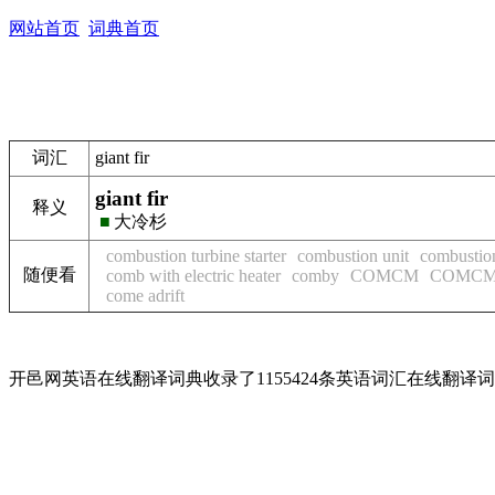
网站首页
词典首页
词汇
giant fir
giant fir
释义
■
大冷杉
combustion turbine starter
combustion unit
combustio
随便看
comb with electric heater
comby
COMCM
COMC
come adrift
开邑网英语在线翻译词典收录了1155424条英语词汇在线