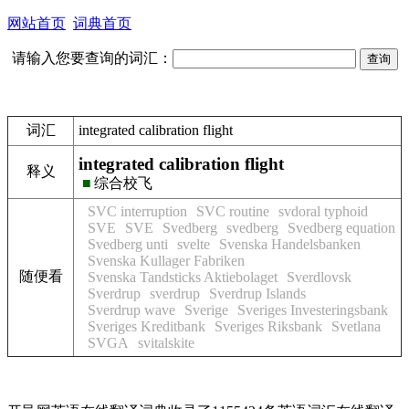
网站首页
词典首页
请输入您要查询的词汇：
词汇
integrated calibration flight
integrated calibration flight
释义
■
综合校飞
SVC interruption
SVC routine
svdoral typhoid
SVE
SVE
Svedberg
svedberg
Svedberg equation
Svedberg unti
svelte
Svenska Handelsbanken
Svenska Kullager Fabriken
随便看
Svenska Tandsticks Aktiebolaget
Sverdlovsk
Sverdrup
sverdrup
Sverdrup Islands
Sverdrup wave
Sverige
Sveriges Investeringsbank
Sveriges Kreditbank
Sveriges Riksbank
Svetlana
SVGA
svitalskite