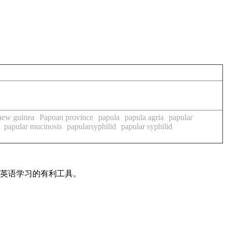
new guinea
Papuan province
papula
papula agria
papular
papular mucinosis
papularsyphilid
papular syphilid
是英语学习的有利工具。