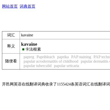
网站首页
词典首页
词汇
kavaine
kavaine
释义
■
卡法根素
papreg
Papribleach
paprika
PAP staining
PAP techn
随便看
papular acrodermatitis of childhood
papular dermatitis
papular tuberculid
papular urticaria
开邑网英语在线翻译词典收录了1155424条英语词汇在线