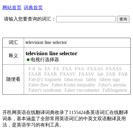
网站首页
词典首页
请输入您要查询的词汇：
词汇
television line selector
television line selector
释义
■
电视行选择器
F-8
fa
FA
FA
FAA
FAA
FAAAS
FAAAS
FAAR
FAAR
FAASV
FAASV
fab
FAB
FAB
随便看
Fab'@2 fragment
fabaceous
fabby
fabere sign
Faber flaw
Faber-Krahn inequality
Faber's anemia
Faber's syndrome
Faber viscosimeter
FaBfragment
开邑网英语在线翻译词典收录了1155424条英语词汇在线翻译
词条，基本涵盖了全部常用英语词汇的中英文双语翻译及用
法，是英语学习的有利工具。